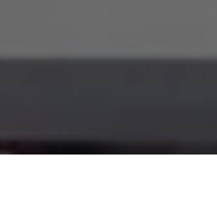
Maria Odete de Miranda de Souza, conhecida popularmente
como Gretchen, recebeu, nesta quarta-feira (23), o título de
Cidadã do Pará. De autoria da deputada Dilvanda Faro (PT), o
Decreto Legislativo nº 54/2021 foi aprovado, no final do ano