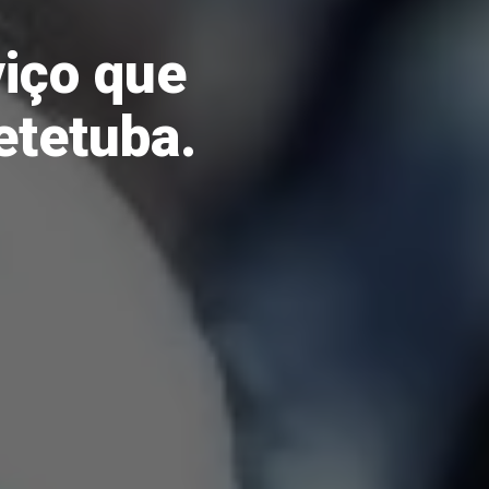
iço que
etetuba.