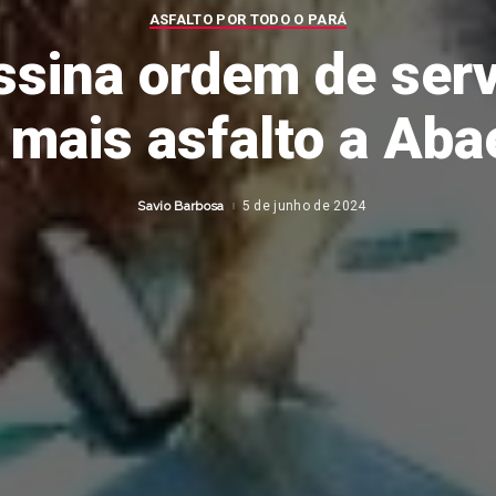
ASFALTO POR TODO O PARÁ
ssina ordem de serv
 mais asfalto a Aba
Savio Barbosa
5 de junho de 2024
Posted
by