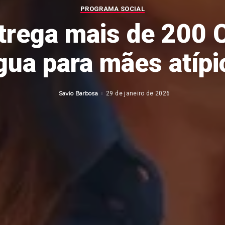
PROGRAMA SOCIAL
trega mais de 200 
gua para mães atípi
Savio Barbosa
29 de janeiro de 2026
Posted
by