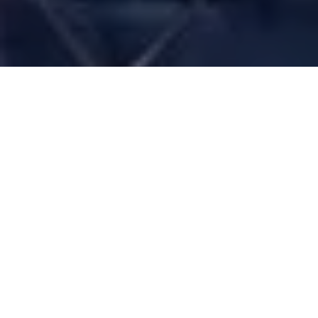
Pesquisa Atlas aponta a vice-governadora como favorita
em diferentes simulações, alcançando até 42% das
intenções de voto
A mais recente pesquisa Atlas para o
Governo do Pará
em
2026 confirma a vice-governadora
Hana Ghassan
(MDB) como
a candidata mais bem posicionada na disputa.
Ela aparece na
frente em todos os cenários de primeiro turno e venceria
qualquer adversário no segundo
, chegando a derrotar
Daniel
Santos
(PSB) por 52,8% a 37,4%,
Éder Mauro
(PL) por 55,5% a
32,9% e
Joaquim Passarinho
(PL) por 56,4% a 23%.
No cenário inicial, Hana soma 35,2% das intenções de voto,