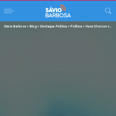
Sávio Barbosa
>
Blog
>
Destaque Política
>
Política
>
Hana Ghassan venceria em todos os cenários no Pará.