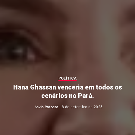
POLÍTICA
Hana Ghassan venceria em todos os
cenários no Pará.
Savio Barbosa
8 de setembro de 2025
Posted
by