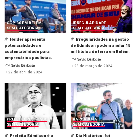
COP-30 EM BELÉM
IRREGULARIDADE
SEM CATEGORIA
SEM CATEGORIA
Helder apresenta
Irregularidades na gestão
potencialidades e
de Edmilson podem anular 15
sustentabilidade para
mil títulos de terra em Belém.
empresários paulistas.
Por
Savio Barbosa
Posted
by
Por
Savio Barbosa
28 de março de 2024
Posted
by
22 de abril de 2024
PREFEITO REJEITADO
BARCARENA
SEM CATEGORIA
SEM CATEGORIA
Prefeito Edmilson é o
Dia Histórico: foi