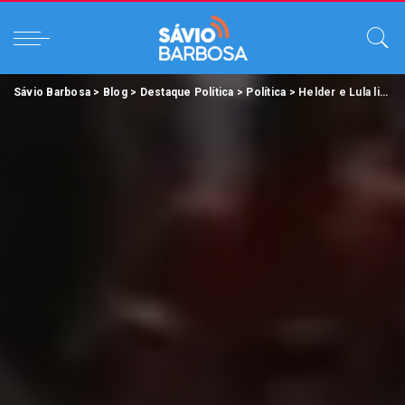
Sávio Barbosa
>
Blog
>
Destaque Política
>
Política
>
Helder e Lula lideram preferência dos eleitores na grande Belém.