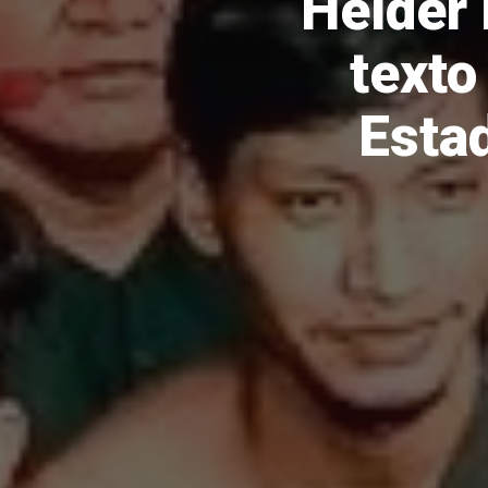
Helder 
texto
Esta