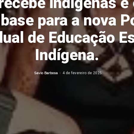
recebe indígenas e
 base para a nova Po
dual de Educação Es
Indígena.
Savio Barbosa
4 de fevereiro de 2025
Posted
by