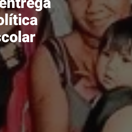
 entrega
lítica
colar