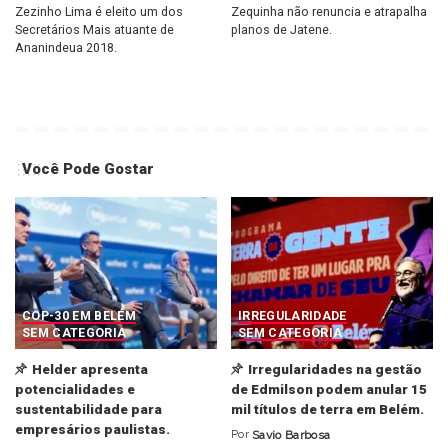
Zezinho Lima é eleito um dos
Zequinha não renuncia e atrapalha
Secretários Mais atuante de
planos de Jatene.
Ananindeua 2018.
Você Pode Gostar
COP-30 EM BELÉM
IRREGULARIDADE
SEM CATEGORIA
SEM CATEGORIA
Helder apresenta
Irregularidades na gestão
potencialidades e
de Edmilson podem anular 15
sustentabilidade para
mil títulos de terra em Belém.
empresários paulistas.
Por
Savio Barbosa
Posted