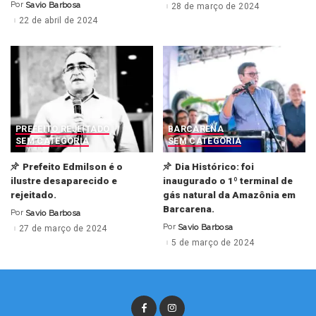
by
Por
Savio Barbosa
28 de março de 2024
Posted
by
22 de abril de 2024
PREFEITO REJEITADO
BARCARENA
SEM CATEGORIA
SEM CATEGORIA
Prefeito Edmilson é o
Dia Histórico: foi
ilustre desaparecido e
inaugurado o 1º terminal de
rejeitado.
gás natural da Amazônia em
Barcarena.
Por
Savio Barbosa
Posted
by
Por
Savio Barbosa
27 de março de 2024
Posted
by
5 de março de 2024