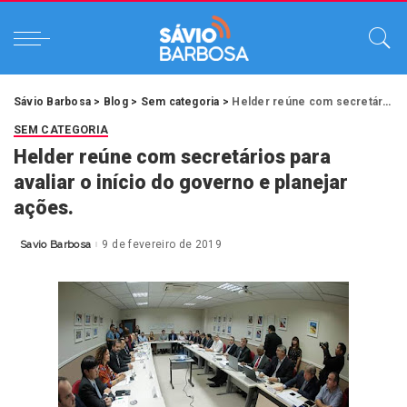
Sávio Barbosa
>
Blog
>
Sem categoria
>
Helder reúne com secretários para avaliar o início do governo e planejar ações.
SEM CATEGORIA
Helder reúne com secretários para
avaliar o início do governo e planejar
ações.
Savio Barbosa
9 de fevereiro de 2019
Posted
by