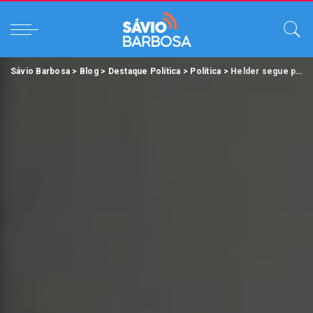
Sávio Barbosa
>
Blog
>
Destaque Política
>
Política
>
Helder segue para a COP26; presidente da Alepa, Chicão assume o Governo pelos próximos sete dias.