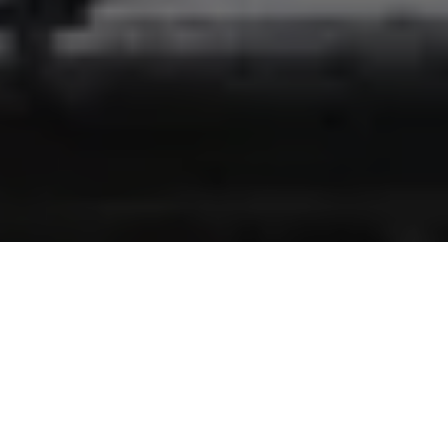
Foi publicado, no Diário Oficial do Estado desta quinta-feira (4),
o Termo de Transmissão de Cargo assinado pelo governador
Helder Barbalho e pelo presidente da Assembleia Legislativa do
Estado do Pará (Alepa), deputado Chicão, que assume a chefia
do Poder Executivo do dia 4 a 11 de novembro. Helder está se
afastando do cargo para cumprir agenda oficial no exterior –
ele viaja para a cidades Glasgow, na Escócia, para participar, do