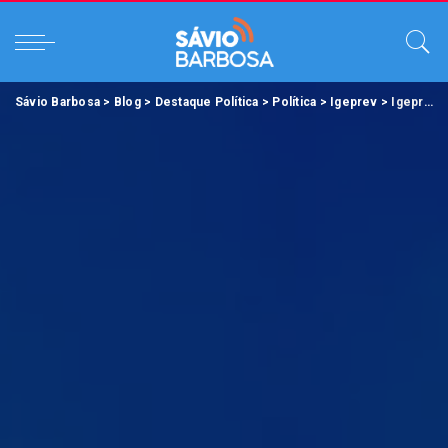
Sávio Barbosa
>
Blog
>
Destaque Política
>
Política
>
Igeprev
>
Igeprev será protagonista em congresso Internacional de Gestão de Previdência Social.