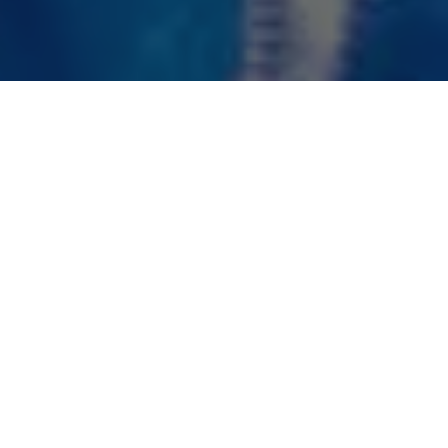
A menos de dois meses da campanha eleitoral, que começa
em 16 de agosto,
partidos e lideranças medem forças no
terreno fértil das pré-campanhas
. É horar de semear
alianças, cooptar cabos eleitorais e firmar acordos às vezes
surpreendentes.
Neste ambiente, quem está demonstrando melhor
desenvoltura, até aqui, é o pré-candidato do MDB,
Igor Normando
. Além da força incomparável que vem do
berço dessa pré-candidatura, o apoio do governador
Helder
, Igor Normando
chegará à convenção do MDB,
quando a candidatura será confirmada, com o apoio de 8 a
10 partidos
.