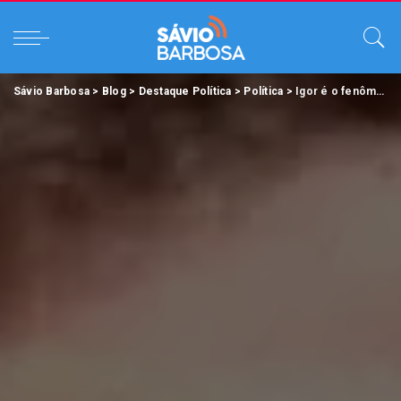
Sávio Barbosa
>
Blog
>
Destaque Política
>
Política
>
Igor é o fenômeno da pré-campanha em Belém.