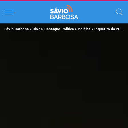
Sávio Barbosa
>
Blog
>
Destaque Política
>
Política
>
Inquérito da PF
>
Ja