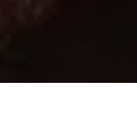
A
Polícia Federal encerrou apurações sobre tentativa de
golpe de Estado em 2022
e concluiu que o ex-presidente
Jair
Bolsonaro
(PL) participou de uma trama para impedir a posse
de
Lula
(PT).
Bolsonaro e mais 36 pessoas, incluindo o
general da reserva