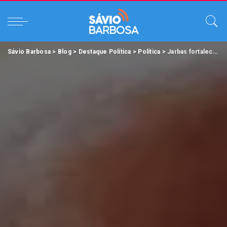
Sávio Barbosa
>
Blog
>
Destaque Política
>
Política
>
Jarbas fortalece campanha e reúne apoiadores em vários municípios do Pará.