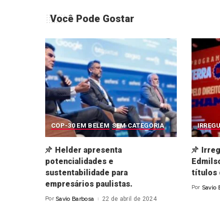
Você Pode Gostar
COP-30 EM BELÉM
SEM CATEGORIA
IRREG
Helder apresenta
Irre
potencialidades e
Edmilso
sustentabilidade para
títulos
empresários paulistas.
Por
Savio 
Posted
by
Por
Savio Barbosa
22 de abril de 2024
Posted
by