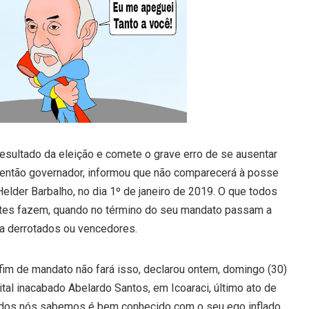
resultado da eleição e comete o grave erro de se ausentar
 então governador, informou que não comparecerá à posse
Helder Barbalho, no dia 1º de janeiro de 2019. O que todos
es fazem, quando no término do seu mandato passam a
ja derrotados ou vencedores.
fim de mandato não fará isso, declarou ontem, domingo (30)
ital inacabado Abelardo Santos, em Icoaraci, último ato de
odos nós sabemos é bem conhecido com o seu ego inflado