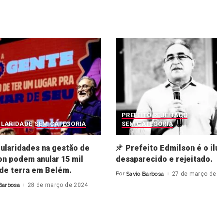
PREFEITO REJEITADO
ULARIDADE
SEM CATEGORIA
SEM CATEGORIA
gularidades na gestão de
Prefeito Edmilson é o il
n podem anular 15 mil
desaparecido e rejeitado.
 de terra em Belém.
Por
Savio Barbosa
27 de março de
Posted
by
Barbosa
28 de março de 2024