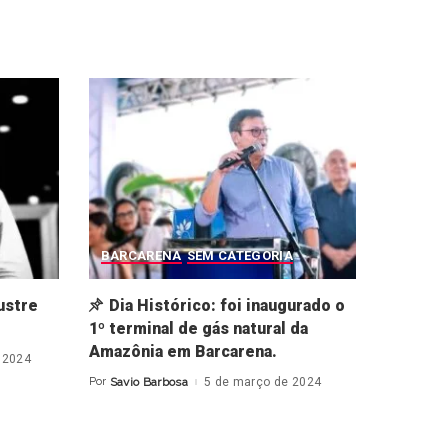
BARCARENA
SEM CATEGORIA
ustre
Dia Histórico: foi inaugurado o
1º terminal de gás natural da
Amazônia em Barcarena.
 2024
Por
Savio Barbosa
5 de março de 2024
Posted
by