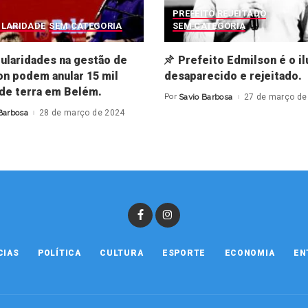
PREFEITO REJEITADO
ULARIDADE
SEM CATEGORIA
SEM CATEGORIA
gularidades na gestão de
Prefeito Edmilson é o il
n podem anular 15 mil
desaparecido e rejeitado.
 de terra em Belém.
Por
Savio Barbosa
27 de março de
Posted
by
Barbosa
28 de março de 2024
CIAS
POLÍTICA
CULTURA
ESPORTE
ECONOMIA
EN