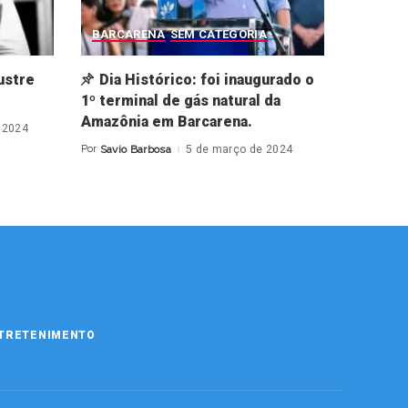
BARCARENA
SEM CATEGORIA
ustre
Dia Histórico: foi inaugurado o
1º terminal de gás natural da
Amazônia em Barcarena.
 2024
Por
Savio Barbosa
5 de março de 2024
Posted
by
TRETENIMENTO