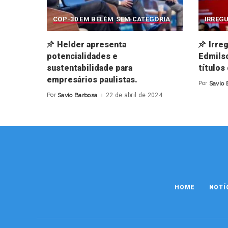
COP-30 EM BELÉM
SEM CATEGORIA
IRREG
Helder apresenta
Irre
potencialidades e
Edmilso
sustentabilidade para
títulos
empresários paulistas.
Por
Savio 
Posted
by
Por
Savio Barbosa
22 de abril de 2024
Posted
by
HOME
NOTÍ