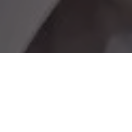
A corrida eleitoral para o cargo de presidente da República
segue mantendo o ex-presidente Luís Inácio Lula da Silva (PT) e
o atual mandatário nacional, Jair Bolsonaro (PL), na preferência
dos eleitores brasileiros. Embora os dois ainda não tenham
anunciado oficialmente que são candidatos, o pleito segue com
uma polaridade forte entre os dois.
Uma nova pesquisa realizada pela Quaest e pela Genial
Investimentos mostram que o ex-presidente Lula tem 44% das