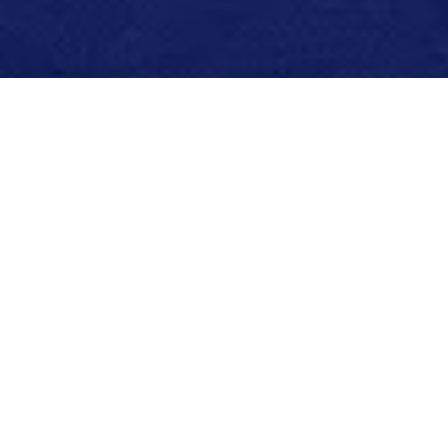
Maurício Bezerra
, atual diretor regional do Detran, aliado
político e amigo pessoal do presidente da ALEPA,
Deputado
Chicão
. Bezerra por sua competência como administrador, já
foi diretor da Cosampa em Salinópolis, também ja atuou como
diretor do Detran de Salinópolis, é diretor executivo da TV
Salinas Canal 38.1 Afiliada a RBA TV/ BAND. Maurício é um
nome novo e forte que pode mudar o cenário na disputa da
Prefeitura de Salinópolis.
Bezerra tem seu nome em destaque na solidariedade com as
pessoas, responsável por viabilizar diversas ações cidadanias
voltadas ao povo de Salinopolis, e também várias ações
próprias de distribuição de cestas de alimentos. Como aliado do
deputado Chicão é principal liderança dele na região, e já