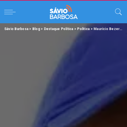
Sávio Barbosa
>
Blog
>
Destaque Política
>
Política
>
Maurício Bezerra pode ser um novo viés para Salinas.