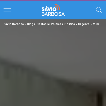
Sávio Barbosa
>
Blog
>
Destaque Política
>
Política
>
Urgente
>
Ministério Público do Pará processa planos de saúde por má estrutura para tratar Covid-19 e cobra melhorias.