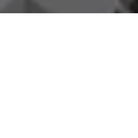
No último sábado (01) o
Blog do Sávio Barbosa
fez uma
denúncia e cobrança aos planos de saúde que cobram uma
fortuna, e deram as costas aos seus clientes na crise da
pandemia, oferecendo péssimo serviço e jogando a total
responsabilidade para o SUS todo atendimento das vítimas do
Covid-19.