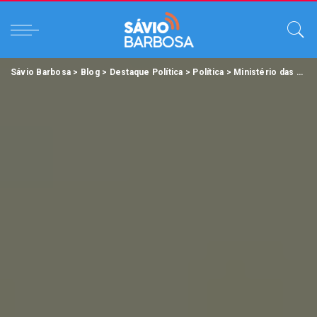
Sávio Barbosa
>
Blog
>
Destaque Política
>
Política
>
Ministério das Cidades