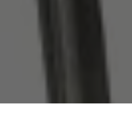
Um edital fruto do acordo de cooperação técnica firmado
entre o Brasil e a Alemanha irá selecionar projetos de
desenvolvimento urbano integrado de municípios brasileiros