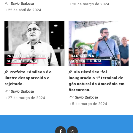
by
Por
Savio Barbosa
28 de março de 2024
Posted
by
22 de abril de 2024
PREFEITO REJEITADO
BARCARENA
SEM CATEGORIA
SEM CATEGORIA
Prefeito Edmilson é o
Dia Histórico: foi
ilustre desaparecido e
inaugurado o 1º terminal de
rejeitado.
gás natural da Amazônia em
Barcarena.
Por
Savio Barbosa
Posted
by
Por
Savio Barbosa
27 de março de 2024
Posted
by
5 de março de 2024