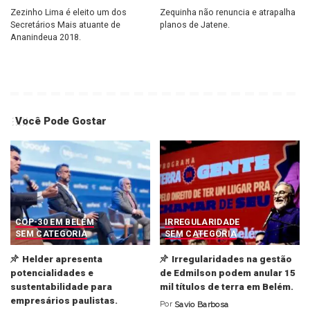
Zezinho Lima é eleito um dos
Zequinha não renuncia e atrapalha
Secretários Mais atuante de
planos de Jatene.
Ananindeua 2018.
Você Pode Gostar
COP-30 EM BELÉM
IRREGULARIDADE
SEM CATEGORIA
SEM CATEGORIA
Helder apresenta
Irregularidades na gestão
potencialidades e
de Edmilson podem anular 15
sustentabilidade para
mil títulos de terra em Belém.
empresários paulistas.
Por
Savio Barbosa
Posted