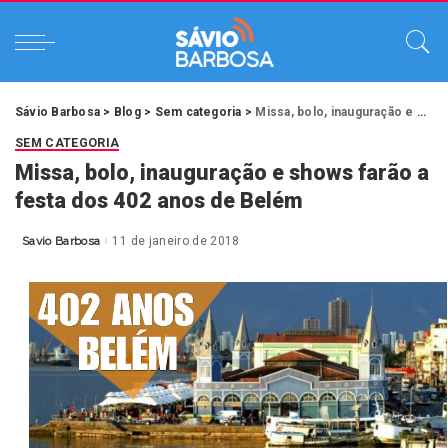
Sávio Barbosa
>
Blog
>
Sem categoria
>
Missa, bolo, inauguração e shows farão a festa dos 402 anos de Belém
SEM CATEGORIA
Missa, bolo, inauguração e shows farão a
festa dos 402 anos de Belém
Savio Barbosa
11 de janeiro de 2018
Posted
by