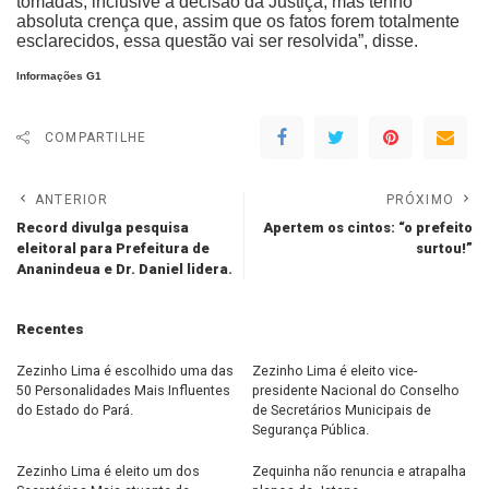
tomadas, inclusive a decisão da Justiça, mas tenho
absoluta crença que, assim que os fatos forem totalmente
esclarecidos, essa questão vai ser resolvida”, disse.
Informações G1
COMPARTILHE
ANTERIOR
PRÓXIMO
Record divulga pesquisa
Apertem os cintos: “o prefeito
eleitoral para Prefeitura de
surtou!”
Ananindeua e Dr. Daniel lidera.
Recentes
Zezinho Lima é escolhido uma das
Zezinho Lima é eleito vice-
50 Personalidades Mais Influentes
presidente Nacional do Conselho
do Estado do Pará.
de Secretários Municipais de
Segurança Pública.
Zezinho Lima é eleito um dos
Zequinha não renuncia e atrapalha