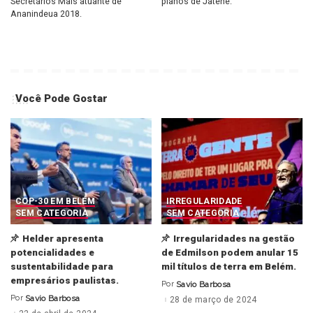
Secretários Mais atuante de
planos de Jatene.
Ananindeua 2018.
Você Pode Gostar
COP-30 EM BELÉM
IRREGULARIDADE
SEM CATEGORIA
SEM CATEGORIA
Helder apresenta
Irregularidades na gestão
potencialidades e
de Edmilson podem anular 15
sustentabilidade para
mil títulos de terra em Belém.
empresários paulistas.
Por
Savio Barbosa
Posted
by
Por
Savio Barbosa
28 de março de 2024
Posted
by