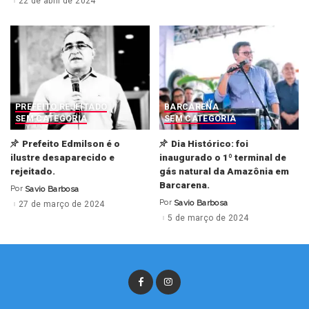
22 de abril de 2024
PREFEITO REJEITADO
BARCARENA
SEM CATEGORIA
SEM CATEGORIA
Prefeito Edmilson é o
Dia Histórico: foi
ilustre desaparecido e
inaugurado o 1º terminal de
rejeitado.
gás natural da Amazônia em
Barcarena.
Por
Savio Barbosa
Posted
by
Por
Savio Barbosa
27 de março de 2024
Posted
by
5 de março de 2024