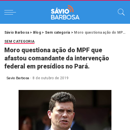
Sávio Barbosa
>
Blog
>
Sem categoria
>
Moro questiona ação do MPF que afastou comandante da intervenção federal em presídios no Pará.
SEM CATEGORIA
Moro questiona ação do MPF que
afastou comandante da intervenção
federal em presídios no Pará.
Savio Barbosa
8 de outubro de 2019
Posted
by