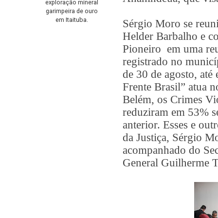
exploração mineral
garimpeira de ouro
em Itaituba.
Sérgio Moro se reun
Helder Barbalho e c
Pioneiro em uma reu
registrado no municí
de 30 de agosto, até
Frente Brasil” atua 
Belém, os Crimes Vio
reduziram em 53% s
anterior. Esses e ou
da Justiça, Sérgio Mo
acompanhado do Secr
General Guilherme T