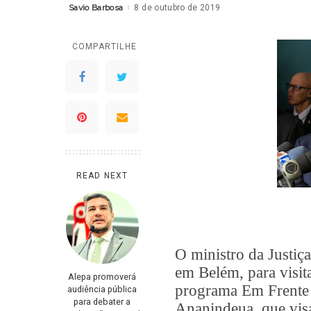
Savio Barbosa
8 de outubro de 2019
Posted
by
COMPARTILHE
READ NEXT
O ministro da Justiç
em Belém, para visita
Alepa promoverá
programa Em Frente 
audiência pública
para debater a
Ananindeua, que visa