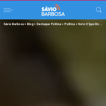
Sávio Barbosa
>
Blog
>
Destaque Política
>
Política
>
Neto D’lppolito o candidato a vereador de Ananindeua com forte atuação em defesa dos direitos dos animais.