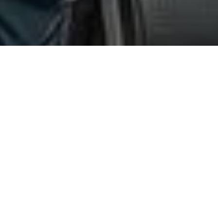
O candidato a vereador de Ananindeua,
Neto
D’lppolito
, já é
conhecido por sua
longa trajetória em defesa dos direitos
dos animais
, mesmo sem nunca ter exercido um mandato. Ao
longo dos anos, ele se destacou por ações que impactaram
diretamente a vida de milhares de pessoas e animais na cidade.
Sua dedicação à causa animal também é notável.
Neto
realizou mais de 50 ações de saúde animal em todos os
bairros de Ananindeua
, proporcionando atendimentos
veterinários, vacinação antirrábica e castrações gratuitas para
mais de 20 mil animais. Essas ações
foram fundamentais para
o controle populacional e a promoção da saúde animal no
município
. Além disso, em parceria com o deputado estadual