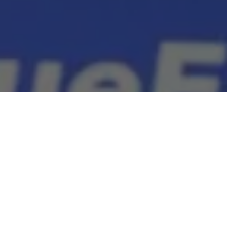
Depois do seu primeiro exame apontar como inconclusivo, o
governador Helder Barbalho refez o exame Covid-19 e o
resultado foi divulgado na manhã deste domingo (12). O novo
exame deu negativo.
Na tarde de sábado (11), o exame do secretário de Estado de
Saúde Pública, Alberto Beltrame, 61 anos, foi positivo para
novo coronavírus. Mais duas pessoas da sua equipe também
estão positivado.