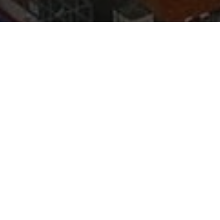
es do Governo do Estado, a população paraense atingiu seu
social, que ainda pode ser melhorado, é claro.
a de Segurança Pública e Defesa Social (Segup), no último
ou índice de 61,37%, se tornando o Estado com maior taxa
ar no ranking de isolamento social do Brasil
 das pessoas em casa, nesse domingo, 26. As
ermanecem para que a população