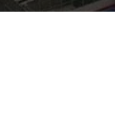
COMPARTILHE
Após vários e apelos e açõ
nível máximo de isolamento 
Segundo dados da Secretari
domingo (26), o Pará alcanç
de isolamento no país.
READ NEXT
O Para ficou em 1° lug
com a taxa de 61,37%
ações e os pedidos p
Forma ALEPA terá