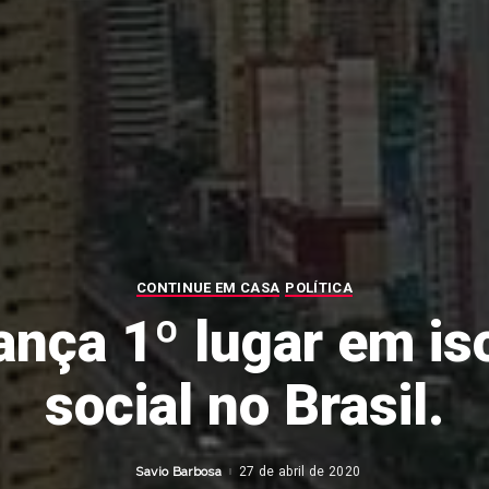
CONTINUE EM CASA
POLÍTICA
ança 1º lugar em i
social no Brasil.
Savio Barbosa
27 de abril de 2020
Posted