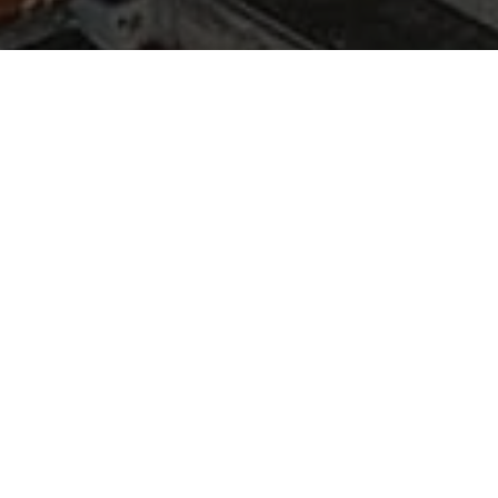
Recentes
Zezinho Lima é escolhido
Zezinho Lima é eleito vice-
uma das 50
presidente Nacional do
Personalidades Mais
Conselho de Secretários
Influentes do Estado do
Municipais de Segurança
Pará.
Pública.
Zezinho Lima é eleito um
Zequinha não renuncia e
dos Secretários Mais
atrapalha planos de
atuante de Ananindeua
Jatene.
2018.