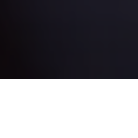
Em continuidade com sua agenda oficial de compromissos em
São Paulo, na noite desta segunda-feira, (03), o governador
Helder Barbalho
palestrou no “
CNN Talks
” — braço de eventos
da
CNN Brasil
– e afirmou que o
Governo do Pará
está
promovendo uma transição econômica do Estado, já com a
expectativa da geração de créditos de carbono. O objetivo é
utilizar recursos para geração de oportunidades, empregos e