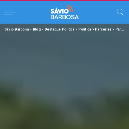
Sávio Barbosa
>
Blog
>
Destaque Política
>
Política
>
Parcerias
>
Parceria do Ministério das Cidades com Governo do Pará levará mais água à Região Metropolitana de Belém.