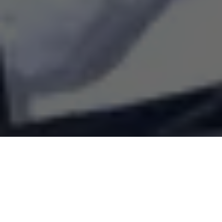
O Ministro das Cidades,
Jader Filho
, visitou as instalações da
Estação de Tratamento de Água (ETA) Bolonha em Belém,
nesta sexta-feira (18). A visita foi acompanhada pelo presidente
da Companhia de Saneamento do Pará (Cosanpa),
José
Fernando Gomes Júnior
, além do Presidente da Câmara de
Belém, Vereador
Jonh Wayne
, deputados e demais vereadores