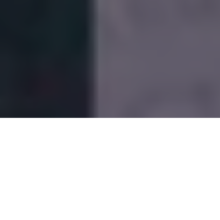
Um levantamento feito pelo
Instituto Acertar
, em pesquisa
contratada pelo
Diário do Pará
e divulgada neste sábado, 20,
mostra os pré-candidatos
Éder Mauro
(PL) e
Igor Normando
(MDB)
empatados tecnicamente na liderança da corrida
eleitoral pela Prefeitura de Belém
, com 22,5% e 19,9%,
respectivamente. A margem de erro é de 3,5 pontos
percentuais.