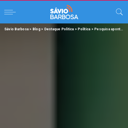
Sávio Barbosa
>
Blog
>
Destaque Política
>
Política
>
Pesquisa aponta empate técnico entre Éder Mauro e Igor Normando.