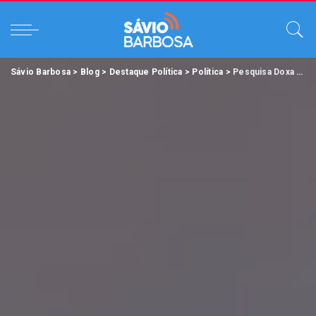
Sávio Barbosa
>
Blog
>
Destaque Política
>
Política
>
Pesquisa Doxa aponta virada de Hana Ghassan sobre Dr.Daniel em disputa para Governo do Pará.