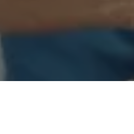
O
Governo do Pará
entregou, nesta quinta-feira (18), óculos de
grau às pessoas que foram atendidas no último dia
8 de
março
, em consultas e exames oftalmológicos gratuitos
oferecidos
durante a ação de cidadania que marcou a
primeira etapa do Projeto “Por Todas Elas”
, no Estádio
Olímpico do Pará Jornalista Edgar Proença, o Novo