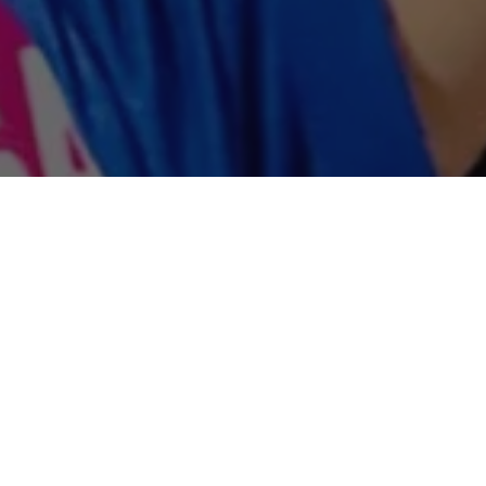
Recentes
Zezinho Lima é escolhido
Zezinho Lima é eleito vice-
uma das 50
presidente Nacional do
Personalidades Mais
Conselho de Secretários
Influentes do Estado do
Municipais de Segurança
Pará.
Pública.
Zezinho Lima é eleito um
Zequinha não renuncia e
dos Secretários Mais
atrapalha planos de
atuante de Ananindeua
Jatene.