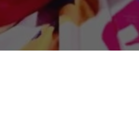
ores e filiados o Partido Progressistas (PP) lançou na
jovem empresária
Lays do Sabá
como pré-candidata
a
 Mãe do Rio no Nordeste paraense
. Lays é um nome de
lutinando diversas forças políticas e liderando todas as
cípio. O evento contou com a presença do Presidente
de Barcarena,
Renato Ogawa
juntamente com a deputada
s
e do deputado estadual
Renato Oliveira
.