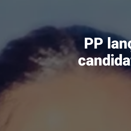
PP lan
candida