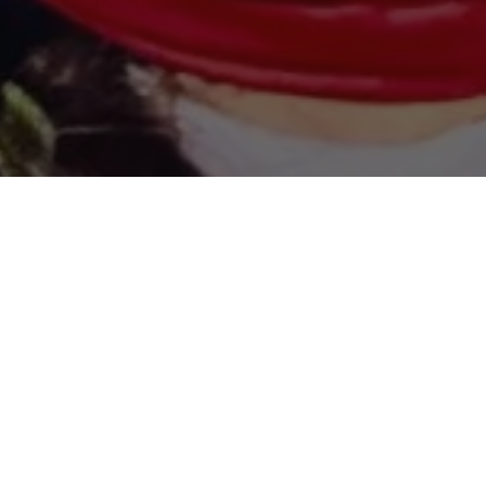
COMPARTILHE
Com uma multidão de apoiad
noite deste sábado (06) a 
prefeita do município de
ascensão e força que vem ag
intenções de votos no muni
Estadual do PP, o prefeito 
federal
Renilce Nicodemo
READ NEXT