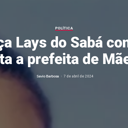
POLÍTICA
ça Lays do Sabá co
ta a prefeita de Mãe
Savio Barbosa
7 de abril de 2024
Posted
by