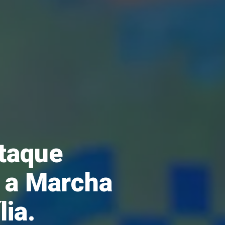
staque
e a Marcha
lia.