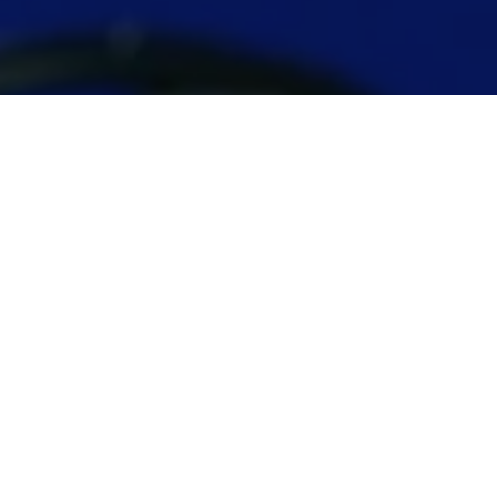
Recentes
Zezinho Lima é escolhido
Zezinho Lima é eleito vice-
uma das 50
presidente Nacional do
Personalidades Mais
Conselho de Secretários
Influentes do Estado do
Municipais de Segurança
Pará.
Pública.
Zezinho Lima é eleito um
Zequinha não renuncia e
dos Secretários Mais
atrapalha planos de
atuante de Ananindeua
Jatene.
2018.