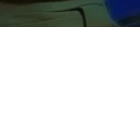
s
, no sudeste do Pará, foi uma das convidadas para
archa a Brasília em Defesa dos Municípios
, realizada
o de 2026, na capital federal.
o Nacional de Municípios, a gestora participou do evento
 das parcerias na transformação social e na gestão
ompartilhando experiências desenvolvidas à frente da
aane Barros ressaltou a importância do diálogo entre os
de políticas públicas voltadas para o cuidado com a