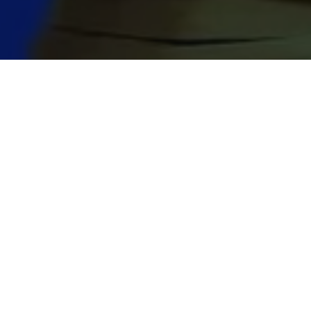
COMPARTILHE
A prefeita de
Laane Barro
palestrar durante a
XXVII M
entre os dias 18 e 21 de mai
Convidada pela Confederaçã
abordando o tema “
O poder
que cuida de pessoas”
, c
READ NEXT
administração municipal.
Durante sua participação, L
municípios e da construção 