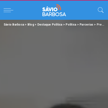
Sávio Barbosa
>
Blog
>
Destaque Política
>
Política
>
Parcerias
>
Prefeito Aurinho Gomes e Deputada Renilce Nicodemos buscam investimentos do Ministério das Cidades para Primavera.