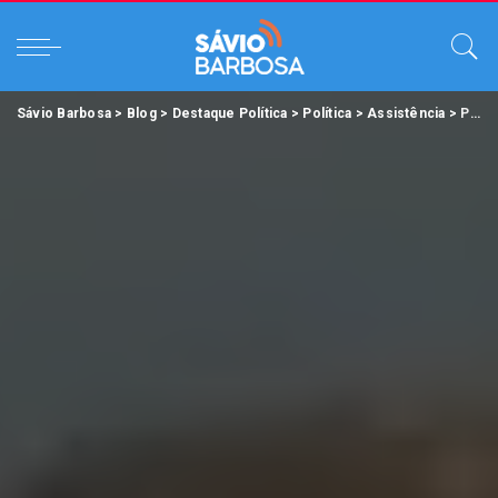
Sávio Barbosa
>
Blog
>
Destaque Política
>
Política
>
Assistência
>
Prefeito de Belém anuncia auxílio de R$ 500 reais para trabalhadores de Outeiro e novas medidas emergenciais para atender à população.