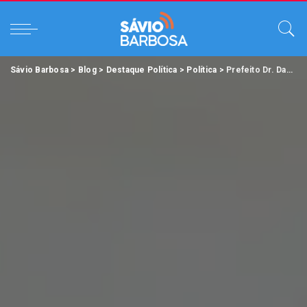
Sávio Barbosa
>
Blog
>
Destaque Política
>
Política
>
Prefeito Dr. Daniel entrega microcrédito para mulheres empreendedoras de Ananindeua.