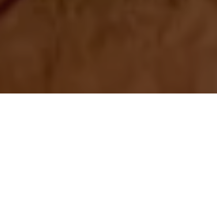
O Prefeito de Ananindeua,
Dr. Daniel Santos
(MDB) esteve na
manhã desta terça-feira (28)
entregando microcrédito, para
30 mulheres do “Ananin Esperança”
, essa é uma ação da
Prefeitura de Ananindeua, através da Secretaria de
Desenvolvimento Econômico (SEDEC).
A Ação que foi pensada nesse início de março, em alusão a
comemoração ao Dia Internacional das Mulheres, faz parte do
programa coordenado pela Secretaria Municipal de