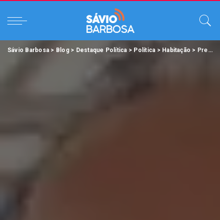
Sávio Barbosa
>
Blog
>
Destaque Política
>
Política
>
Habitação
>
Prefeito Edmilson entrega 960 moradias para famílias de Belém.