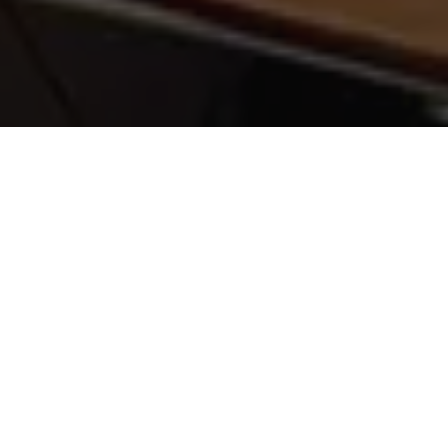
O prefeito de Barcarena, Renato Ogawa, e o secretário estadual
de Ciência, Tecnologia e Educação Superior, Profissional e
Tecnológica (Sectet), Carlos Maneschy, assinaram nesta quinta-
feira (11) um convênio para garantir a realização de
capacitação profissional, por meio de cursos, a trabalhadores
de Barcarena. A secretária de Trabalho e Emprego do município
(Semute), Bianca Vergolino, também participou do ato.
A parceria entre a Sectet e a Semute foi discutida durante uma
reunião na sede da secretaria estadual em Belém. Em
Barcarena, a prefeitura mantém um setor de qualificação
profissional e o convênio vai dinamizar o trabalho da equipe. A