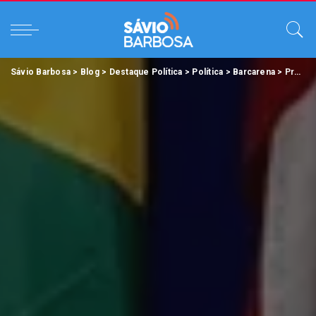
Sávio Barbosa
>
Blog
>
Destaque Política
>
Política
>
Barcarena
>
Prefeito Renato Ogawa assina convênio para garantir cursos de qualificação profissional em Barcarena.