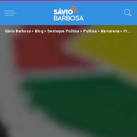
Sávio Barbosa
>
Blog
>
Destaque Política
>
Política
>
Barcarena
>
Prefeito Renato Ogawa entrega novo Terminal Rodoviário para Barcarena.