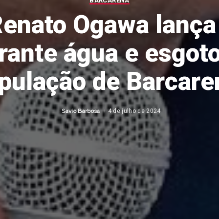
BARCARENA
Renato Ogawa lanç
rante água e esgoto
pulação de Barcare
Savio Barbosa
4 de julho de 2024
Posted
by