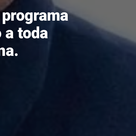
a programa
 a toda
na.