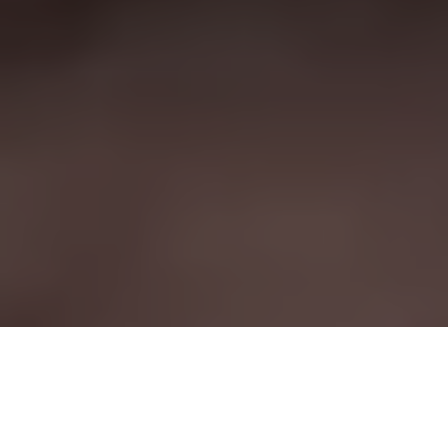
Pesquisa DataPoder360 mostra que o prefeito de
Belém, Zenaldo Coutinho (PSDB), é aprovado por apenas 16%
da população da capital paraense. Para 31%, a gestão do
tucano é regular.