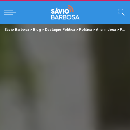
Sávio Barbosa
>
Blog
>
Destaque Política
>
Política
>
Ananindeua
>
Prefeitura de Ananindeua investe em áreas de lazer e anuncia a reforma do Bosque Uirapuru.