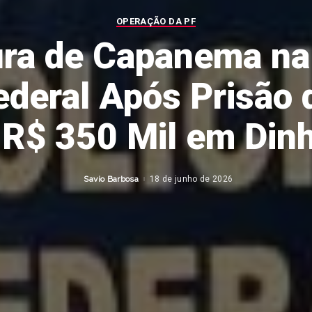
OPERAÇÃO DA PF
ura de Capanema na
ederal Após Prisão 
R$ 350 Mil em Dinh
Savio Barbosa
18 de junho de 2026
Posted
by