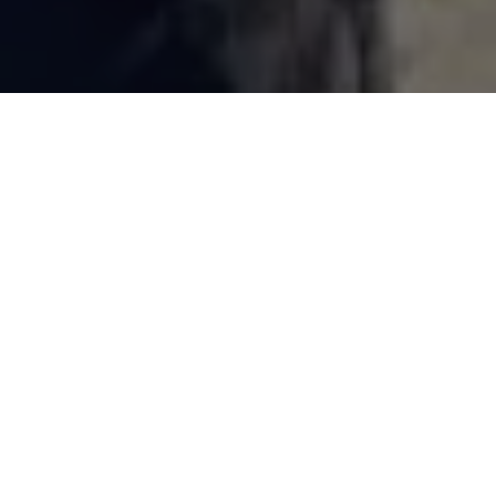
Recentes
Zezinho Lima é escolhido
Zezinho Lima é eleito vice-
uma das 50
presidente Nacional do
Personalidades Mais
Conselho de Secretários
Influentes do Estado do
Municipais de Segurança
Pará.
Pública.
Zezinho Lima é eleito um
Zequinha não renuncia e
dos Secretários Mais
atrapalha planos de
atuante de Ananindeua
Jatene.
2018.