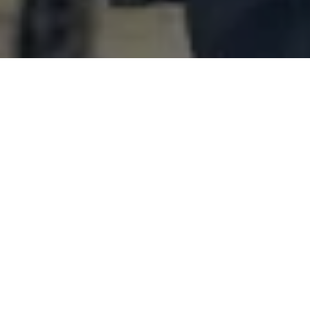
COMPARTILHE
A
Prefeitura de Capanem
Polícia Federal que resulto
municipal
. De acordo com 
quinta-feira (18) o
diretor 
de Capanema.
Segundo as informações rec
READ NEXT
aproximadamente
R$ 350 m
As circunstâncias da abord
divulgadas pelas autoridade