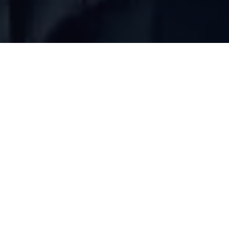
a
está no centro das atenções após uma operação da
u
na prisão de um servidor ligado à administração
informações obtidas com exclusividade, a PF prendeu nesta
do Departamento da Central de Compras da Prefeitura
ebidas, o servidor foi abordado enquanto transportava
il em dinheiro vivo em um veículo modelo Toyota SW4
.
agem e a origem dos recursos ainda não foram oficialmente
s.