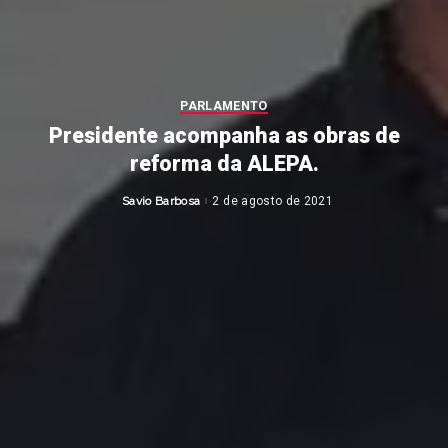
PARLAMENTO
Presidente acompanha as obras de
reforma da ALEPA.
Savio Barbosa
2 de agosto de 2021
Posted
by