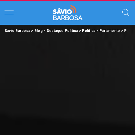
Sávio Barbosa
>
Blog
>
Destaque Política
>
Política
>
Parlamento
>
Presidente acompanha as obras de reforma da ALEPA.