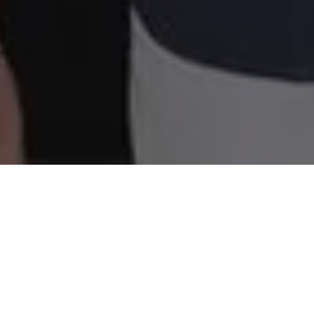
O presidente da Alepa, deputado Chicão, está acompanhando
de perto as obras de reforma da sede da Assembleia
Legislativa, em Belém. O parlamentar quer garantir que tudo
esteja pronto para o retorno do semestre legislativo nesta terça
(03).