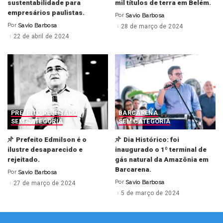
sustentabilidade para
mil títulos de terra em Belém.
empresários paulistas.
Por
Savio Barbosa
Posted
by
Por
Savio Barbosa
28 de março de 2024
Posted
by
22 de abril de 2024
PREFEITO REJEITADO
BARCARENA
SEM CATEGORIA
SEM CATEGORIA
Prefeito Edmilson é o
Dia Histórico: foi
ilustre desaparecido e
inaugurado o 1º terminal de
rejeitado.
gás natural da Amazônia em
Barcarena.
Por
Savio Barbosa
Posted
by
Por
Savio Barbosa
27 de março de 2024
Posted
by
5 de março de 2024