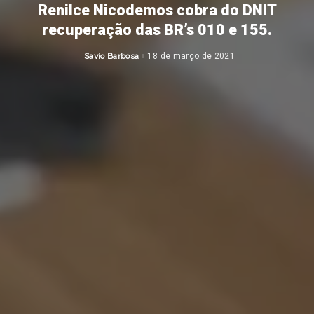
Renilce Nicodemos cobra do DNIT
recuperação das BR’s 010 e 155.
Savio Barbosa
18 de março de 2021
Posted
by