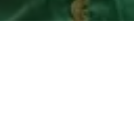
A manhã desta terça-feira foi marcada por emoção,
solidariedade e esperança no Hospital Oncológico Infantil
Otávio Lobo.
A Polícia Rodoviária Federal (PRF) e o
Departamento de Trânsito do Pará (Detran-PA)
promoveram
uma ação natalina repleta de amor, fé e carinho, levando
conforto às crianças em tratamento e às suas famílias. A
iniciativa contou com a presença da
Diretora-Geral do Detran,
Renata Coelho
, que participou ativamente dos momentos de
interação e entrega de presentes.
Além de brinquedos, a ação levou abraços, afeto e palavras de
encorajamento. O brilho nos olhos das crianças e os sorrisos
que tomaram conta dos rostos foram o maior símbolo da
força que o espírito natalino é capaz de proporcionar. “Poder