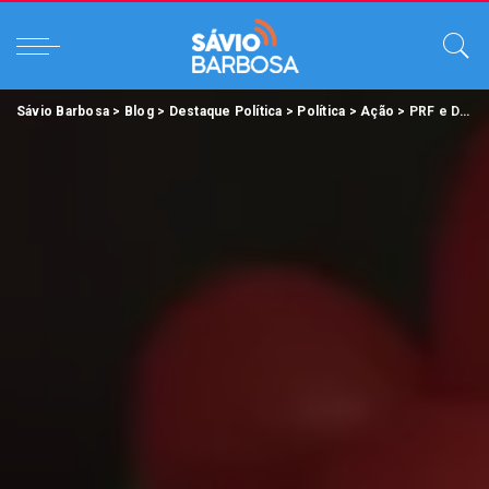
Sávio Barbosa
>
Blog
>
Destaque Política
>
Política
>
Ação
>
PRF e Detran Pará realizam ação natalina no Hospital Oncológico Infantil Otávio Lobo e emocionam crianças e famílias.