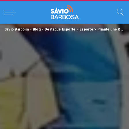
Sávio Barbosa
>
Blog
>
Destaque Esporte
>
Esporte
>
Priante une Remo e Paysandu em projeto social para crianças e adolescentes de Belém.