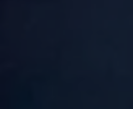
Na última quinta-feira (30) o Deputado Federal José Priante
(MDB) deu o pontapé inicial ao projeto social “Da Bola Para a