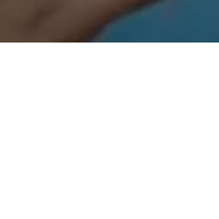
A deputada Renilce Nicodemos (MDB) esteve no município de
Breves e Portel acompanhando uma ação do Instituto Ercília
Nicodemos que realizou o projeto Saúde na Comunidade. Os
trabalhos se iniciaram em Breves, nos dias 10, 11 e 12, depois
seguiu para Portel, atendendo a população nos dias 14, 15 e 16
de julho. Foram contabilizados 8 mil atendimentos nos dois
municípios.
O Saúde na Comunidade visita municípios paraenses e leva
atendimentos médicos especializados, como oftalmologista e
ginecologista, além clínico geral, testes rápidos de saúde,
vacina, atendimento jurídico, emissão de carteira de trabalho e
identidade. Desde o início das ações, o projeto Saúde na