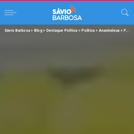
Sávio Barbosa
>
Blog
>
Destaque Política
>
Política
>
Ananindeua
>
PSDB confirma Erick Monteiro como vice de Dr. Daniel em Ananindeua.