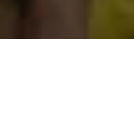
O vereador de Ananindeua, Erick Monteiro acabou de ser
confirmado pela executiva nacional do PSDB como o candidato
a vice-prefeito na chapa do MDB, onde terá como candidato, o
deputado Dr. Daniel.
A chapa foi homologada e confirmada em convenção
partidária do PSDB realizada no último dia 1º de setembro em
Ananindeua e tem como base de apoio a participação de 18
partidos alinhados ao centro e à direita. Esse apoio configura
70% dos partidos do município que compõem a Aliança
Democrática Partidária.