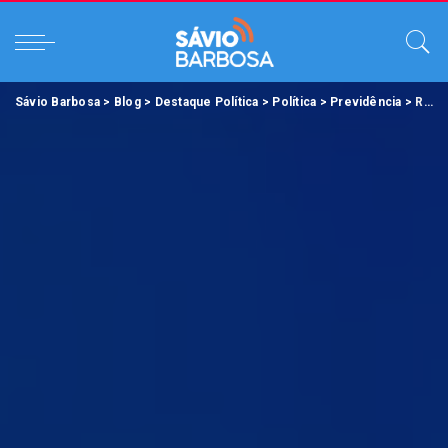
Sávio Barbosa
>
Blog
>
Destaque Política
>
Política
>
Previdência
>
Receita do Igeprev aumenta com resgate de dívida previdenciária.